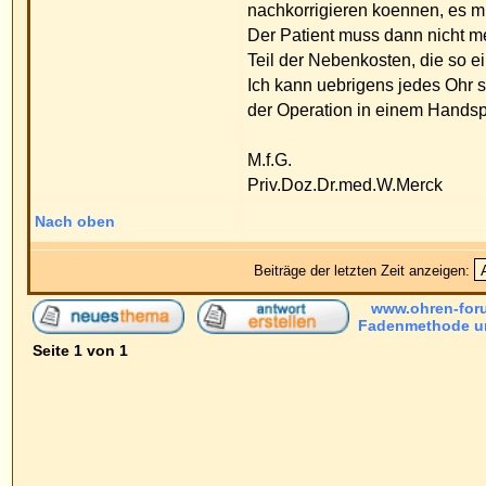
www.ohren-forum.de Foren-Übersi
Fadenmethode und OP
Seite
1
von
1
Powered by
phpBB
© 2001, 2005 phpBB G
Deutsche Übersetzung von
phpBB.de