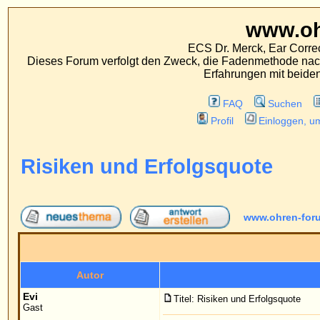
www.ohren-foru
ECS Dr. Merck, Ear Correction System, Konst
Dieses Forum verfolgt den Zweck, die Fadenmethode nach Dr. Merck den tra
Erfahrungen mit beiden Operationsverfahr
FAQ
Suchen
Mitgliederliste
Profil
Einloggen, um private Nachrichten
Risiken und Erfolgsquote
www.ohren-forum.de Foren-Übersi
Vorh
Autor
Nac
Evi
Titel: Risiken und Erfolgsquote
Gast
Guten Tag, Herr Dr. Merck,
ich habe mich auf Ihrer Homepage über Ihre Faden
hoch die Erfolgsquote bei dieser OP ist. Und bei
gab oder gibt es, um das gewünschte Ergebnis zu 
überhaupt nicht das gewünschte Ergebnis bringt, 
Wenn Probleme auftreten: Welche sind dies in der 