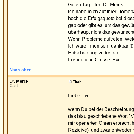
Ich wäre Ihnen sehr dankbar für eine ehrliche und a
Entscheidung zu treffen.
Freundliche Grüsse, Evi
Nach oben
Dr. Merck
Titel:
Gast
Liebe Evi,
wenn Du bei der Beschreibung meiner Methode auf 
das blau geschriebene Wort "Vergleichstabelle" an
mir operierten Ohren erbracht hat, dass nur in 4.
Rezidive), und zwar entweder nur sehr wenig oder
nachkorrigieren koennen, es muss dann ein neuer
Der Patient muss dann nicht mehr den vollen Oper
Teil der Nebenkosten, die so eine Operation erze
Ich kann uebrigens jedes Ohr so anlegen, wie es d
der Operation in einem Handspiegel.
M.f.G.
Priv.Doz.Dr.med.W.Merck
Nach oben
Beiträge der letzten Zeit anzeigen: