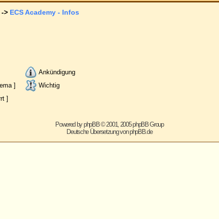
Sie
können keine
Beiträge 
ung
Sie
können
auf Beiträge in di
Sie
können
Ihre Beiträge in die
Sie
können
Ihre Beiträge in 
Sie
können
an Umfragen in dies
ered by
phpBB
© 2001, 2005 phpBB Group
Deutsche Übersetzung von
phpBB.de