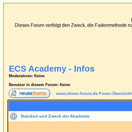
www
ECS Dr. Merck, Ear
Dieses Forum verfolgt den Zweck, die Fadenmethode nach Dr. Merck den tr
FAQ
Suc
Profil
Einlo
ECS Academy - Infos
Moderatoren
: Keine
Benutzer in diesem Forum: Keine
www.ohren-forum.de Foren-Übersicht
->
ECS Academy - I
Themen
Standort und Zweck der Akademie
Siehe Beiträge de
www.ohren-forum.de Foren-Übersicht
->
ECS Academy - I
Seite
1
von
1