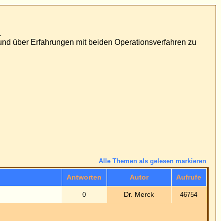
ationsverfahren zu
n als gelesen markieren
utor
Aufrufe
. Merck
46754
eiten sind GMT + 1 Stunde