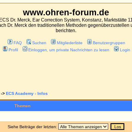
.ohren-forum.de
 Correction System, Konstanz, Marktstätte 11
aditionellen Methoden gegenüberzustellen und über Erfahrungen mit beiden Oper
berichten.
hen
Mitgliederliste
Benutzergruppen
ggen, um private Nachrichten zu lesen
Login
nfos
Alle Theme
Antworten
A
Dr
0
r letzten:
nfos
Alle Z
Gehe zu: