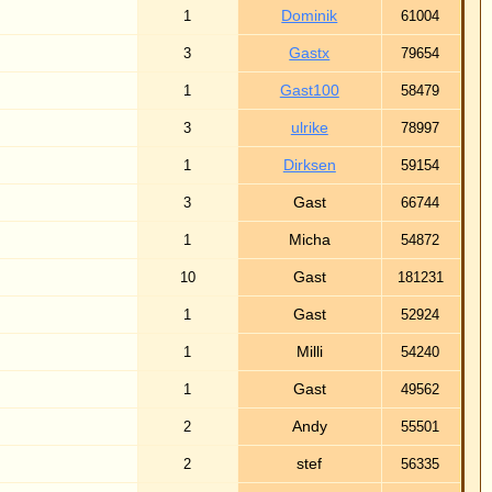
irksen
59154
Gast
66744
Micha
54872
Gast
181231
Gast
52924
Milli
54240
Gast
49562
Andy
55501
stef
56335
elanie
50197
Matze
48101
Gast
48202
ierter :-)
50789
Marek
49675
frage
50900
rianne
110292
Nad
50760