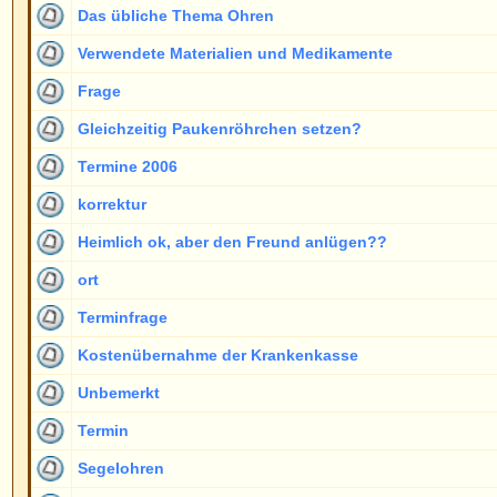
Termine 2006
korrektur
Heimlich ok, aber den Freund anlügen??
ort
Terminfrage
Kostenübernahme der Krankenkasse
Unbemerkt
Termin
Segelohren
Langes Haar
Prospekt
Frage zu ihrer Methode
Vielleicht mal eine Skizze von den Fäden??
Ich hätte da mal eine Frage
frage wegen fäden
doch Kostenübernahme möglich? Und OP-technische Frage
Abstehende Ohren ?