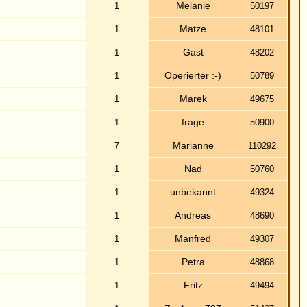
bekannt
49324
ndreas
48690
anfred
49307
Petra
48868
Fritz
49494
berer707
51437
Linda
49076
orinna
50251
ndreas
63337
ndrea
49529
 im Pech
51771
Jessi
70717
Silke
51942
F.M.
74376
gast
48611
Slicer
51839
Mel
115740