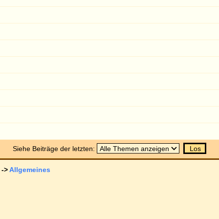
ered by
phpBB
© 2001, 2005 phpBB Group
Deutsche Übersetzung von
phpBB.de