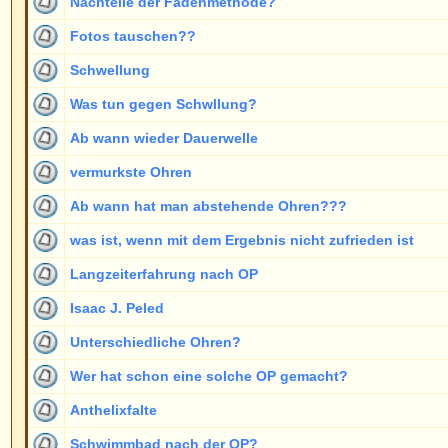
Anthelixfalte
Schwimmbad nach der OP?
Einige Fragen!
Wartezeiten
Dauer der OP
angelegte ohren
Fadenmethode nach OP
Kampfsport nach OP noch möglich?
Ab welchem Alter???
andere Ärzte und die Fadenmethode
Siehe Beiträge de
www.ohren-forum.de Foren-Übersicht
->
Allgemeines
Seite
1
von
5
Neue Beiträge
Keine neuen Beiträge
Ankündig
Neue Beiträge [ Top-Thema ]
Keine neuen Beiträge [ Top-Thema ]
Wichtig
Neue Beiträge [ Gesperrt ]
Keine neuen Beiträge [ Gesperrt ]