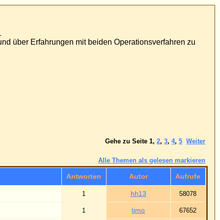
ationsverfahren zu
 Seite
1
,
2
,
3
,
4
,
5
Weiter
n als gelesen markieren
utor
Aufrufe
hh13
58078
timo
67652
ominik
61004
Gastx
79654
ast100
58479
ulrike
78997