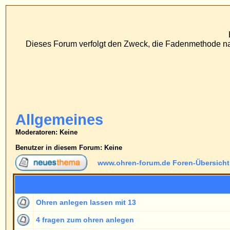
www
ECS Dr. Merck, Ear
Dieses Forum verfolgt den Zweck, die Fadenmethode nach Dr. Merck den tr
FAQ
Suc
Profil
Einlo
Allgemeines
Moderatoren
: Keine
Benutzer in diesem Forum: Keine
www.ohren-forum.de Foren-Übersicht
->
Allgemeines
Themen
Ohren anlegen lassen mit 13
4 fragen zum ohren anlegen
Das übliche Thema Ohren
Verwendete Materialien und Medikamente
Frage
Gleichzeitig Paukenröhrchen setzen?