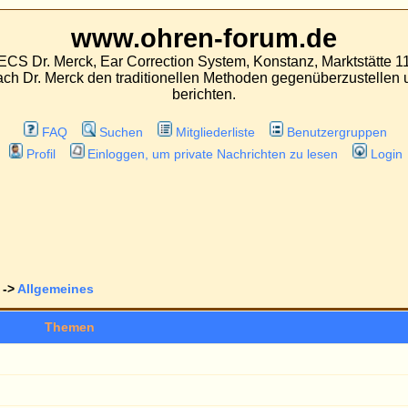
.ohren-forum.de
 Correction System, Konstanz, Marktstätte 11
aditionellen Methoden gegenüberzustellen und über Erfahrungen mit beiden Oper
berichten.
hen
Mitgliederliste
Benutzergruppen
ggen, um private Nachrichten zu lesen
Login
Gehe zu
Alle Theme
Antworten
A
1
1
D
1
3
G
1
3