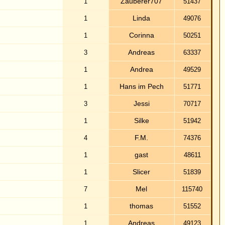
homas
51552
ndreas
49123
Gast
48781
Susi
50595
Mel
49708
carla
50516
Luc
82618
Gast
58735
uchsn
63265
Gast
70738
eiten sind GMT + 1 Stunde
eite
1
,
2
,
3
,
4
,
5
Weiter
in dieses Forum schreiben.
esem Forum
nicht
antworten.
sem Forum
nicht
bearbeiten.
diesem Forum
nicht
löschen.
em Forum
nicht
teilnehmen.