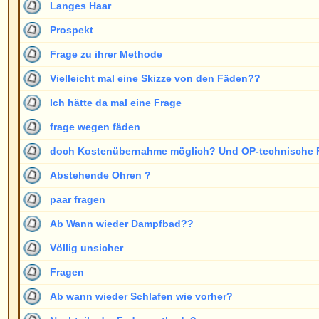
paar fragen
Ab Wann wieder Dampfbad??
Völlig unsicher
Fragen
Ab wann wieder Schlafen wie vorher?
Nachteile der Fadenmethode?
Fotos tauschen??
Schwellung
Was tun gegen Schwllung?
Ab wann wieder Dauerwelle
vermurkste Ohren
Ab wann hat man abstehende Ohren???
was ist, wenn mit dem Ergebnis nicht zufrieden ist
Langzeiterfahrung nach OP
Isaac J. Peled
Unterschiedliche Ohren?
Wer hat schon eine solche OP gemacht?