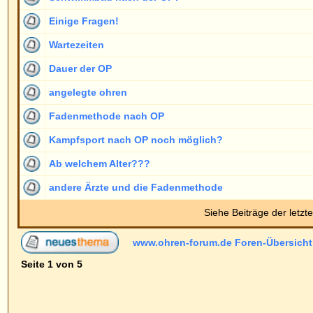
Powered by
phpBB
© 2001, 2005 phpBB G
Deutsche Übersetzung von
phpBB.de