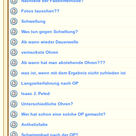
Anthelixfalte
Schwimmbad nach der OP?
Einige Fragen!
Wartezeiten
Dauer der OP
angelegte ohren
Fadenmethode nach OP
Kampfsport nach OP noch möglich?
Ab welchem Alter???
andere Ärzte und die Fadenmethode
Siehe Beiträge der letzten:
www.ohren-forum.de Foren-Übersicht
->
Allgemeines
Seite
1
von
5
Neue Beiträge
Keine neuen Beiträge
Ankündig
Neue Beiträge [ Top-Thema
Keine neuen Beiträge [ Top-Thema
Wichtig
]
]
Neue Beiträge [ Gesperrt ]
Keine neuen Beiträge [ Gesperrt ]