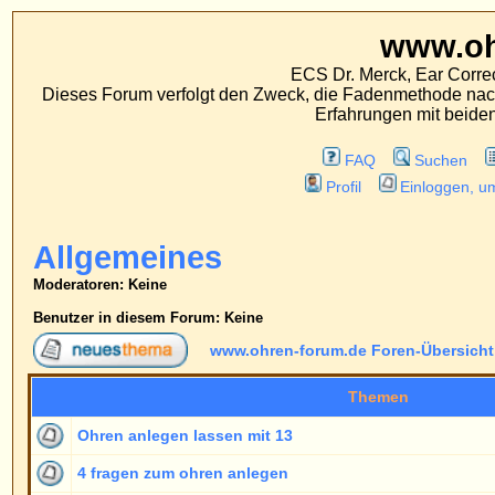
www.ohren-foru
ECS Dr. Merck, Ear Correction System, Konst
Dieses Forum verfolgt den Zweck, die Fadenmethode nach Dr. Merck den tra
Erfahrungen mit beiden Operationsverfahr
FAQ
Suchen
Mitgliederliste
Profil
Einloggen, um private Nachrichten
Allgemeines
Moderatoren
: Keine
Benutzer in diesem Forum: Keine
www.ohren-forum.de Foren-Übersicht
->
Allgemeines
Themen
Ohren anlegen lassen mit 13
4 fragen zum ohren anlegen
Das übliche Thema Ohren
Verwendete Materialien und Medikamente
Frage
Gleichzeitig Paukenröhrchen setzen?