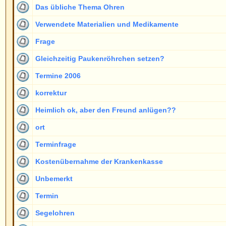
Termine 2006
korrektur
Heimlich ok, aber den Freund anlügen??
ort
Terminfrage
Kostenübernahme der Krankenkasse
Unbemerkt
Termin
Segelohren
Langes Haar
Prospekt
Frage zu ihrer Methode
Vielleicht mal eine Skizze von den Fäden??
Ich hätte da mal eine Frage
frage wegen fäden
doch Kostenübernahme möglich? Und OP-technische Frage
Abstehende Ohren ?