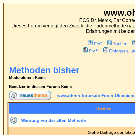
www.ohren-foru
ECS Dr. Merck, Ear Correction System, Konst
Dieses Forum verfolgt den Zweck, die Fadenmethode nach Dr. Merck den tra
Erfahrungen mit beiden Operationsverfahr
FAQ
Suchen
Mitgliederliste
Profil
Einloggen, um private Nachrichten
Methoden bisher
Moderatoren
: Keine
Benutzer in diesem Forum: Keine
www.ohren-forum.de Foren-Übersicht
->
Methoden bishe
Themen
Warnung vor der alten Methode
Siehe Beiträge der letzten:
www.ohren-forum.de Foren-Übersicht
->
Methoden bishe
Seite
1
von
1