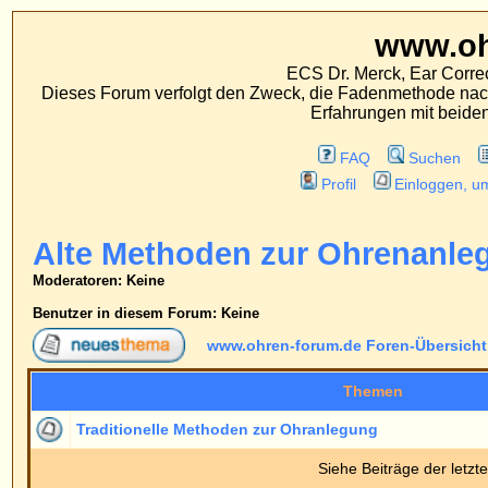
www.ohren-foru
ECS Dr. Merck, Ear Correction System, Konst
Dieses Forum verfolgt den Zweck, die Fadenmethode nach Dr. Merck den tra
Erfahrungen mit beiden Operationsverfahr
FAQ
Suchen
Mitgliederliste
Profil
Einloggen, um private Nachrichten
Alte Methoden zur Ohrenanlegung
Moderatoren
: Keine
Benutzer in diesem Forum: Keine
www.ohren-forum.de Foren-Übersicht
->
Alte Methoden z
Themen
Traditionelle Methoden zur Ohranlegung
Siehe Beiträge der letzten:
www.ohren-forum.de Foren-Übersicht
->
Alte Methoden z
Seite
1
von
1