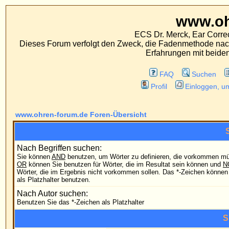
www.ohren-foru
ECS Dr. Merck, Ear Correction System, Konst
Dieses Forum verfolgt den Zweck, die Fadenmethode nach Dr. Merck den tra
Erfahrungen mit beiden Operationsverfahr
FAQ
Suchen
Mitgliederliste
Profil
Einloggen, um private Nachrichten
www.ohren-forum.de Foren-Übersicht
Suchabfrage
Nach Begriffen suchen:
Sie können
AND
benutzen, um Wörter zu definieren, die vorkommen müssen;
Nach irg
OR
können Sie benutzen für Wörter, die im Resultat sein können und
NOT
für
Wörter, die im Ergebnis nicht vorkommen sollen. Das *-Zeichen können Sie
Nach all
als Platzhalter benutzen.
Nach Autor suchen:
Benutzen Sie das *-Zeichen als Platzhalter
Suchoptionen
Forum:
Durchs
Kategorie:
Sortiere