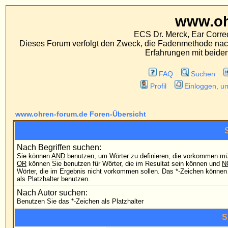
www.ohren-foru
ECS Dr. Merck, Ear Correction System, Konst
Dieses Forum verfolgt den Zweck, die Fadenmethode nach Dr. Merck den tra
Erfahrungen mit beiden Operationsverfahr
FAQ
Suchen
Mitgliederliste
Profil
Einloggen, um private Nachrichten
www.ohren-forum.de Foren-Übersicht
Suchabfrage
Nach Begriffen suchen:
Sie können
AND
benutzen, um Wörter zu definieren, die vorkommen müssen;
Nach irg
OR
können Sie benutzen für Wörter, die im Resultat sein können und
NOT
für
Wörter, die im Ergebnis nicht vorkommen sollen. Das *-Zeichen können Sie
Nach all
als Platzhalter benutzen.
Nach Autor suchen:
Benutzen Sie das *-Zeichen als Platzhalter
Suchoptionen
Forum:
Durchs
Kategorie:
Sortiere