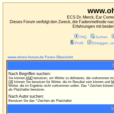
www.ohren-foru
ECS Dr. Merck, Ear Correction System, Konst
Dieses Forum verfolgt den Zweck, die Fadenmethode nach Dr. Merck den tra
Erfahrungen mit beiden Operationsverfahr
FAQ
Suchen
Mitgliederliste
Profil
Einloggen, um private Nachrichten
www.ohren-forum.de Foren-Übersicht
Suchabfrage
Nach Begriffen suchen:
Sie können
AND
benutzen, um Wörter zu definieren, die vorkommen müssen;
Nach irg
OR
können Sie benutzen für Wörter, die im Resultat sein können und
NOT
für
Wörter, die im Ergebnis nicht vorkommen sollen. Das *-Zeichen können Sie
Nach all
als Platzhalter benutzen.
Nach Autor suchen:
Benutzen Sie das *-Zeichen als Platzhalter
Suchoptionen
Forum:
Durchs
Kategorie:
Sortiere