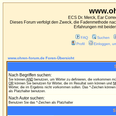
www.ohren-foru
ECS Dr. Merck, Ear Correction System, Konst
Dieses Forum verfolgt den Zweck, die Fadenmethode nach Dr. Merck den tra
Erfahrungen mit beiden Operationsverfahr
FAQ
Suchen
Mitgliederliste
Profil
Einloggen, um private Nachrichten
www.ohren-forum.de Foren-Übersicht
Suchabfrage
Nach Begriffen suchen:
Sie können
AND
benutzen, um Wörter zu definieren, die vorkommen müssen;
Nach irg
OR
können Sie benutzen für Wörter, die im Resultat sein können und
NOT
für
Wörter, die im Ergebnis nicht vorkommen sollen. Das *-Zeichen können Sie
Nach all
als Platzhalter benutzen.
Nach Autor suchen:
Benutzen Sie das *-Zeichen als Platzhalter
Suchoptionen
Forum:
Durchs
Kategorie:
Sortiere