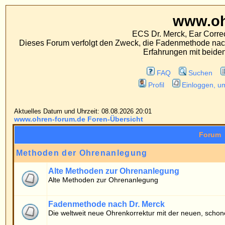
www.ohren-foru
ECS Dr. Merck, Ear Correction System, Konst
Dieses Forum verfolgt den Zweck, die Fadenmethode nach Dr. Merck den tra
Erfahrungen mit beiden Operationsverfahr
FAQ
Suchen
Mitgliederliste
Profil
Einloggen, um private Nachrichten
Aktuelles Datum und Uhrzeit: 08.08.2026 20:01
www.ohren-forum.de Foren-Übersicht
Forum
Methoden der Ohrenanlegung
Alte Methoden zur Ohrenanlegung
Alte Methoden zur Ohrenanlegung
Fadenmethode nach Dr. Merck
Die weltweit neue Ohrenkorrektur mit der neuen, schonenden Fadenmethod
Patientenforum
Allgemeines
Fragen von Patienten zur Fadenmethode
Erfahrungsberichte