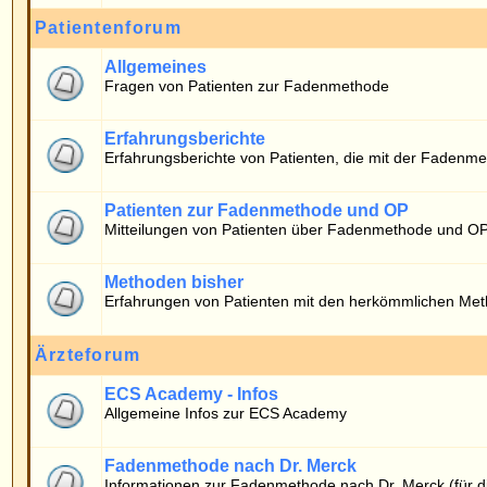
Erfahrungsberichte von Patienten, die mit der Fadenmethode operiert wurde
Patienten zur Fadenmethode und OP
Mitteilungen von Patienten über Fadenmethode und OP
Methoden bisher
Erfahrungen von Patienten mit den herkömmlichen Methoden
Ärzteforum
ECS Academy - Infos
Allgemeine Infos zur ECS Academy
Fadenmethode nach Dr. Merck
Informationen zur Fadenmethode nach Dr. Merck (für die Ärzteschaft)
Wer ist online?
Die Benutzer haben insgesamt
666
Beiträge geschrieben.
Das Board hat
10
registrierte Benutzer.
Der neueste Benutzer ist
timo
.
Insgesamt sind
12
Benutzer online: Kein registrierter, kein versteckter und 12 Gäs
Der Rekord liegt bei
6938
Benutzern am 06.05.2026 13:40.
Registrierte Benutzer: Keine
Diese Daten zeigen an, wer in den letzten 5 Minuten online war.
Login