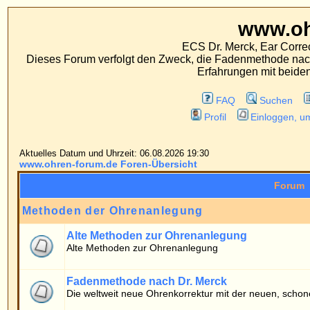
www.ohren-foru
ECS Dr. Merck, Ear Correction System, Konst
Dieses Forum verfolgt den Zweck, die Fadenmethode nach Dr. Merck den tra
Erfahrungen mit beiden Operationsverfahr
FAQ
Suchen
Mitgliederliste
Profil
Einloggen, um private Nachrichten
Aktuelles Datum und Uhrzeit: 06.08.2026 19:30
www.ohren-forum.de Foren-Übersicht
Forum
Methoden der Ohrenanlegung
Alte Methoden zur Ohrenanlegung
Alte Methoden zur Ohrenanlegung
Fadenmethode nach Dr. Merck
Die weltweit neue Ohrenkorrektur mit der neuen, schonenden Fadenmethod
Patientenforum
Allgemeines
Fragen von Patienten zur Fadenmethode
Erfahrungsberichte