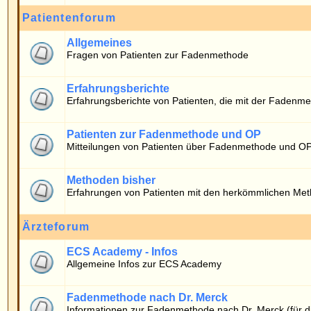
Erfahrungsberichte von Patienten, die mit der Fadenmethode operiert wurde
Patienten zur Fadenmethode und OP
Mitteilungen von Patienten über Fadenmethode und OP
Methoden bisher
Erfahrungen von Patienten mit den herkömmlichen Methoden
Ärzteforum
ECS Academy - Infos
Allgemeine Infos zur ECS Academy
Fadenmethode nach Dr. Merck
Informationen zur Fadenmethode nach Dr. Merck (für die Ärzteschaft)
Wer ist online?
Die Benutzer haben insgesamt
666
Beiträge geschrieben.
Das Board hat
10
registrierte Benutzer.
Der neueste Benutzer ist
timo
.
Insgesamt sind
3
Benutzer online: Kein registrierter, kein versteckter und 3 Gäste
Der Rekord liegt bei
6938
Benutzern am 06.05.2026 13:40.
Registrierte Benutzer: Keine
Diese Daten zeigen an, wer in den letzten 5 Minuten online war.
Login