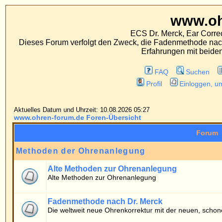
www.ohren-foru
ECS Dr. Merck, Ear Correction System, Konst
Dieses Forum verfolgt den Zweck, die Fadenmethode nach Dr. Merck den tra
Erfahrungen mit beiden Operationsverfahr
FAQ
Suchen
Mitgliederliste
Profil
Einloggen, um private Nachrichten
Aktuelles Datum und Uhrzeit: 10.08.2026 05:27
www.ohren-forum.de Foren-Übersicht
Forum
Methoden der Ohrenanlegung
Alte Methoden zur Ohrenanlegung
Alte Methoden zur Ohrenanlegung
Fadenmethode nach Dr. Merck
Die weltweit neue Ohrenkorrektur mit der neuen, schonenden Fadenmethod
Patientenforum
Allgemeines
Fragen von Patienten zur Fadenmethode
Erfahrungsberichte