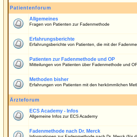
Erfahrungsberichte von Patienten, die mit der Fadenmethode operiert wurde
Patienten zur Fadenmethode und OP
Mitteilungen von Patienten über Fadenmethode und OP
Methoden bisher
Erfahrungen von Patienten mit den herkömmlichen Methoden
Ärzteforum
ECS Academy - Infos
Allgemeine Infos zur ECS Academy
Fadenmethode nach Dr. Merck
Informationen zur Fadenmethode nach Dr. Merck (für die Ärzteschaft)
Wer ist online?
Die Benutzer haben insgesamt
666
Beiträge geschrieben.
Das Board hat
10
registrierte Benutzer.
Der neueste Benutzer ist
timo
.
Insgesamt sind
23
Benutzer online: Kein registrierter, kein versteckter und 23 Gäs
Der Rekord liegt bei
6938
Benutzern am 06.05.2026 13:40.
Registrierte Benutzer: Keine
Diese Daten zeigen an, wer in den letzten 5 Minuten online war.
Login