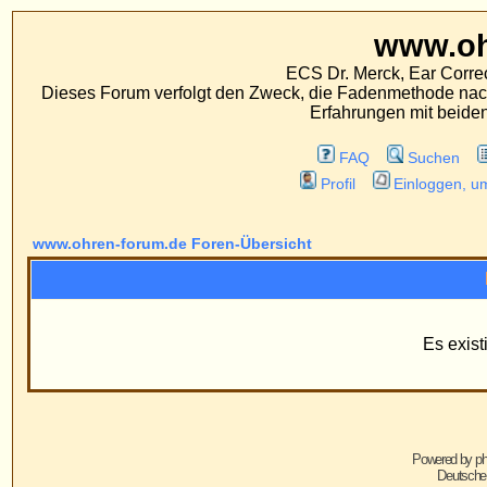
www.ohren-foru
ECS Dr. Merck, Ear Correction System, Konst
Dieses Forum verfolgt den Zweck, die Fadenmethode nach Dr. Merck den tra
Erfahrungen mit beiden Operationsverfahr
FAQ
Suchen
Mitgliederliste
Profil
Einloggen, um private Nachrichten
www.ohren-forum.de Foren-Übersicht
Information
Es existieren keine Grupp
Powered by
phpBB
© 2001, 2005 phpBB G
Deutsche Übersetzung von
phpBB.de