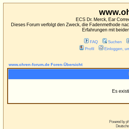
www.ohren-foru
ECS Dr. Merck, Ear Correction System, Konst
Dieses Forum verfolgt den Zweck, die Fadenmethode nach Dr. Merck den tra
Erfahrungen mit beiden Operationsverfahr
FAQ
Suchen
Mitgliederliste
Profil
Einloggen, um private Nachrichten
www.ohren-forum.de Foren-Übersicht
Information
Es existieren keine Grupp
Powered by
phpBB
© 2001, 2005 phpBB G
Deutsche Übersetzung von
phpBB.de