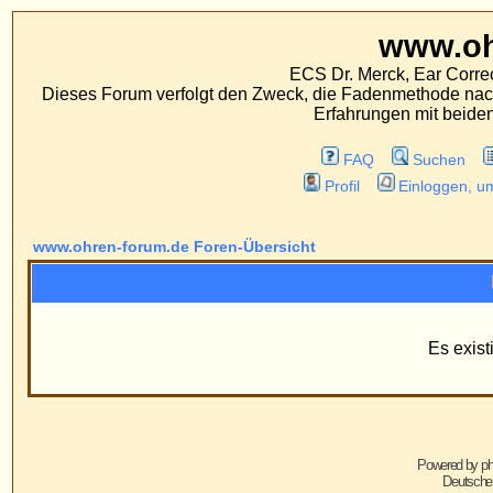
www.ohren-foru
ECS Dr. Merck, Ear Correction System, Konst
Dieses Forum verfolgt den Zweck, die Fadenmethode nach Dr. Merck den tra
Erfahrungen mit beiden Operationsverfahr
FAQ
Suchen
Mitgliederliste
Profil
Einloggen, um private Nachrichten
www.ohren-forum.de Foren-Übersicht
Information
Es existieren keine Grupp
Powered by
phpBB
© 2001, 2005 phpBB G
Deutsche Übersetzung von
phpBB.de