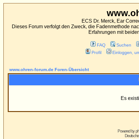
www.ohren-foru
ECS Dr. Merck, Ear Correction System, Konst
Dieses Forum verfolgt den Zweck, die Fadenmethode nach Dr. Merck den tra
Erfahrungen mit beiden Operationsverfahr
FAQ
Suchen
Mitgliederliste
Profil
Einloggen, um private Nachrichten
www.ohren-forum.de Foren-Übersicht
Information
Es existieren keine Grupp
Powered by
phpBB
© 2001, 2005 phpBB G
Deutsche Übersetzung von
phpBB.de