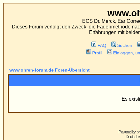
www.ohren-foru
ECS Dr. Merck, Ear Correction System, Konst
Dieses Forum verfolgt den Zweck, die Fadenmethode nach Dr. Merck den tra
Erfahrungen mit beiden Operationsverfahr
FAQ
Suchen
Mitgliederliste
Profil
Einloggen, um private Nachrichten
www.ohren-forum.de Foren-Übersicht
Information
Es existieren keine Grupp
Powered by
phpBB
© 2001, 2005 phpBB G
Deutsche Übersetzung von
phpBB.de