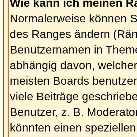
Eine Umfrage zu erstellen ist rec
ein neues Thema erstellen (oder 
eines Themas editieren, sofern 
Berechtigung haben), sollten Sie
hinzufügen
-Option unterhalb der 
Sie sie nicht sehen können, hab
nicht die erforderlichen Rechte). S
für Ihre Umfrage angeben und m
Antwortmöglichkeiten (um eine A
klicken Sie bitte auf die
Antwort 
Schaltfläche. Sie können auch ein 