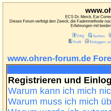
www.ohren-foru
ECS Dr. Merck, Ear Correction System, Konst
Dieses Forum verfolgt den Zweck, die Fadenmethode nach Dr. Merck den tra
Erfahrungen mit beiden Operationsverfahr
FAQ
Suchen
Mitgliederliste
Profil
Einloggen, um private Nachrichten
www.ohren-forum.de Foren-Übers
FAQ
Registrieren und Einloggen
Warum kann ich mich nicht einl
Warum muss ich mich überhaupt r
Warum werde ich automatisch a
Wie kann ich verhindern, dass m
ist online?'-Liste auftaucht?
Ich habe mein Passwort verloren