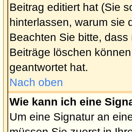
bieten Ihnen große Kontrolle dar
etwas angezeigt wird. Für weiter
BBCode sollten Sie die Anleitung 
Beitrag schreiben-Seite aus erre
Nach oben
Darf ich HTML benutzen?
Das hängt davon ab, ob es vom A
wurde. Falls Sie es nicht dürfen
nur ein Klammer-Wirrwarr wieder f
Sicherung
, um Leute davon abzu
unnötigen Tags zu überschwemm