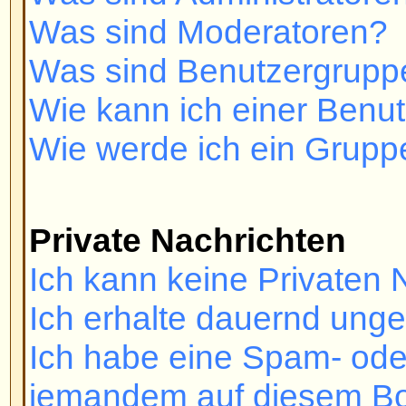
related to this board?
Registrieren und Einlo
Warum kann ich mich nicht ei
Haben Sie sich registriert? Sie m
registrieren, bevor Sie sich ein
Sie vom Board gebannt (in diesem
eine Nachricht)? Wenn dem so ist
Webmaster oder den Forumsadmi
kontaktieren, um herauszufinden