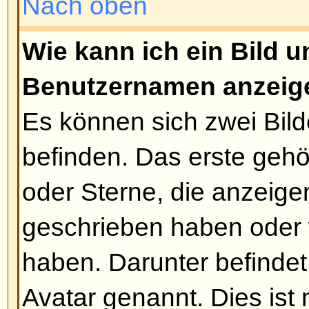
oft der Text bearbeitet wurde. Er 
wenn jemand geantwortet hat, fern
erscheinen, falls ein Moderator o
Beitrag editiert hat (Sie sollten e
hinterlassen, warum sie den Beitr
Beachten Sie bitte, dass normale
Beiträge löschen können, sobald
geantwortet hat.
Nach oben
Wie kann ich eine Signatur a
Um eine Signatur an einen Beitr