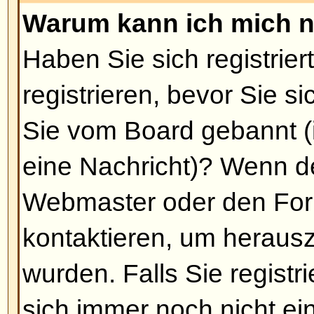
Fall erhalten Sie nach der Regist
Funktionen, die Gäste nicht haben
Private Nachrichten, Eintritt in 
benötigt nur wenig Zeit, um sich z
sollten es also gleich tun.
Nach oben
Warum werde ich automatisch
Sollten Sie die Funktion
Automati
Einloggen nicht aktiviert haben, b
gewisse Zeit eingeloggt. Dadurch
Ihres Accounts verhindert. Um ei