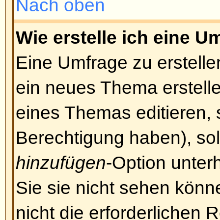
passieren, dass ein Beitrag dadur
unübersichtlich wird. Ein Moderat
entschließen, den Beitrag zu bea
komplett zu löschen.
Nach oben
Darf ich Bilder einfügen?
Bilder können tatsächlich im Bei
Allerdings gibt es noch keine Mögl
auf das Board hochzuladen. Des
einem bestehenden Bild verlinken
einem für die Öffentlichkeit zugä