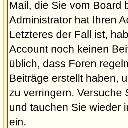
Meine Sprache ist nicht verfüg
Der wahrscheinlichste Grund dafü
Administrator die Sprache nicht in
das Board noch nicht in Ihre Spr
Versuchen Sie, den Board-Admini
überzeugen, Ihre Sprach-Datei zu 
falls diese nicht existiert, könne
eine Übersetzung schreiben. Wei
erhalten Sie auf der Website de
Link befindet sich am Ende jeder 
Nach oben