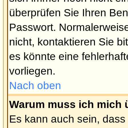
wählen Sie bitte die entspreche
Einloggen. Dies ist nicht empfeh
einem fremden Rechner sitzen, z.
oder Universität, im Internetcafé 
Nach oben
Wie kann ich verhindern, dass
'Wer ist online?'-Liste auftauch
In Ihrem Profil befindet sich die 
verstecken
, und wenn Sie diese 
nur noch von Administratoren in 
werden. Sie zählen dann als vers