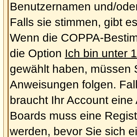
ein.
Nach oben
Benutzerangaben und Einst
Wie ändere ich meine Einstell
Ihre Einstellungen (sofern Sie reg
der Datenbank gespeichert. Klic
Link, um sie zu ändern (der Link
am oberen Bildschirmrand angeze
vom verwendeten Style ab). Dami
Einstellungen ändern
Nach oben