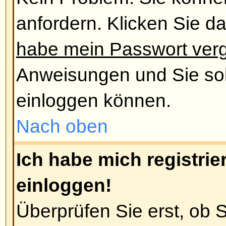
Die Gründe dafür sind meistens,
einen falschen Benutzernamen od
Passwort eingegeben haben (über
Mail, die Sie vom Board bekomm
Administrator hat Ihren Account g
Letzteres der Fall ist, haben Sie 
Account noch keinen Beitrag erste
üblich, dass Foren regelmäßig Us
Beiträge erstellt haben, um die 
zu verringern. Versuche Sie sich 
und tauchen Sie wieder in die We