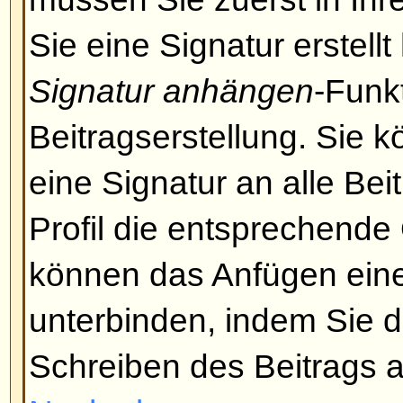
zerstören oder andere Störungen
Falls HTML aktiviert wurde, kön
manuell für jeden Beitrag deakti
Schreiben die entsprechende Opti
Nach oben
Was sind Smilies?
Smilies sind kleine Bilder, die b
um Gefühle auszudrücken. Es we
Codes benötigt, z. B. zeigt :) Fre
an. Die komplette Liste der Smili
Beitrag schreiben-Seite gesehen
Sie es nicht mit zu vielen Smilies