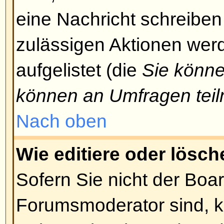
hineinzugelangen, Beiträge zu l
usw., könnten Sie eine spezielle 
Nur der Forumsmoderator und de
können Ihnen entsprechende Zu
Sie sollten sie um Zugang bitten,
berechtigten Grund dafür haben.
Nach oben
Warum kann ich bei Abstimmu
teilnehmen?
Nur registrierte Benutzer könne
teilnehmen. Dadurch wird eine B
Ergebnisses verhindert. Falls Sie 