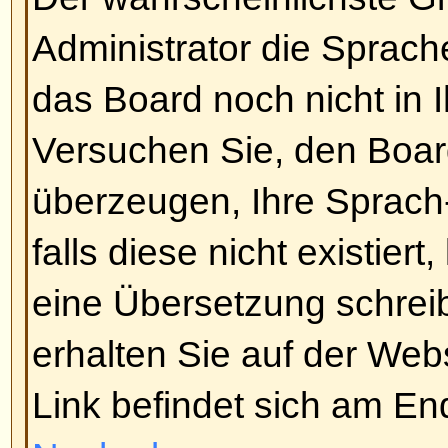
aufgelistet (die
Sie können neue 
können an Umfragen teilnehmen,
Nach oben
Wie editiere oder lösche ich ei
Sofern Sie nicht der Boardadmini
Forumsmoderator sind, können Si
Beiträge löschen oder editieren.
Beitrag editieren (eventuell nur f
indem Sie auf den
Editieren
-Butt
Beitrages klicken. Sollte jemand 
geantwortet haben, werden Sie e
unterhalb des Beitrags finden kö