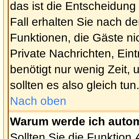
Nach oben
Ich habe mein Passwort verlor
Kein Problem! Sie können ein n
anfordern. Klicken Sie dazu auf 
habe mein Passwort vergessen
.
Anweisungen und Sie sollten sic
einloggen können.
Nach oben
Ich habe mich registriert, kann
einloggen!
Überprüfen Sie erst, ob Sie den r