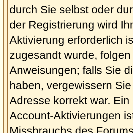
Die Zeiten stimmen nicht!
Die Zeiten stimmen wahrscheinli
haben Sie nur die Zeitzone nicht ri
Falls dem so ist, sollten Sie die 
Profils überprüfen, um die Zeitzon
zutreffend ist, zu wählen. Bitte b
die Zeitzone nur wechseln könne
registriertes Mitglied sind. Falls 
registriert sind, wäre dies viellei
dazu.
Nach oben