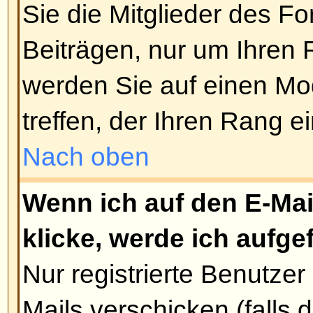
Umfrage festlegen, 0 steht dabei
dauernde Umfrage. Es gibt eine 
an Antwortoptionen, diese wird v
festgelegt.
Nach oben
Wie editiere oder lösche ich e
Genau wie bei den Beiträgen kö
vom Verfasser, Forumsmoderator 
editiert oder gelöscht werden. U
ändern, editieren Sie bitte den e
(die Umfrage ist immer damit ve