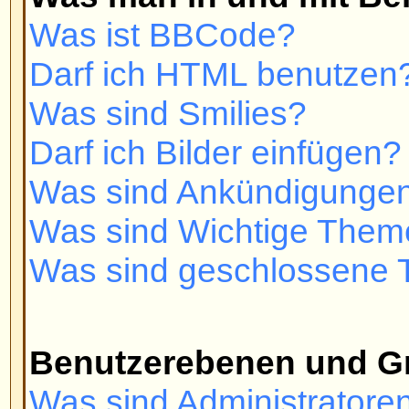
Wie kann ich einer Benutzergrup
Wie werde ich ein Gruppenmoder
Private Nachrichten
Ich kann keine Privaten Nachrich
Ich erhalte dauernd ungewollte P
Ich habe eine Spam- oder perver
jemandem auf diesem Board erha
phpBB 2 Issues
Who wrote this bulletin board?
Why isn't X feature available?
Who do I contact about abusive a