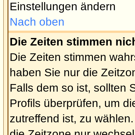
zugänglich machen. Wenn Sie ke
können, ist das eine Entscheidun
Sie sollten ihn nach dem Grund f
bestimmt einen guten haben).
Nach oben
Wie kann ich meinen Rang än
Normalerweise können Sie nicht d
des Ranges ändern (Ränge ersc
Benutzernamen in Themen und in
abhängig davon, welchen Style S
meisten Boards benutzen Ränge,