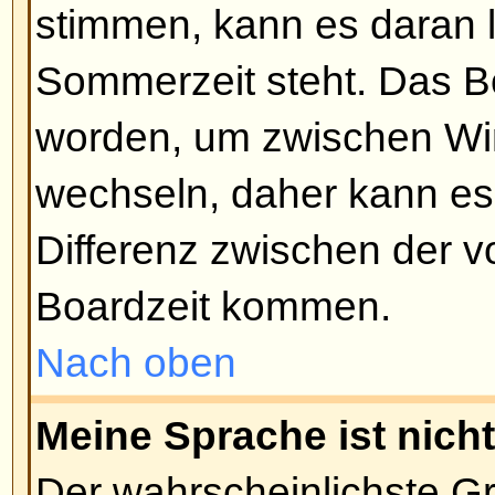
Funktion aktiviert hat). Damit so
unbekannten Benutzern unterbu
Nach oben
Beiträge schreiben
Wie schreibe ich ein Thema in
Klicken Sie dazu einfach auf de
Button auf der Forums- oder Beit
sein, dass Sie sich erst registri
eine Nachricht schreiben können -
zulässigen Aktionen werden am 