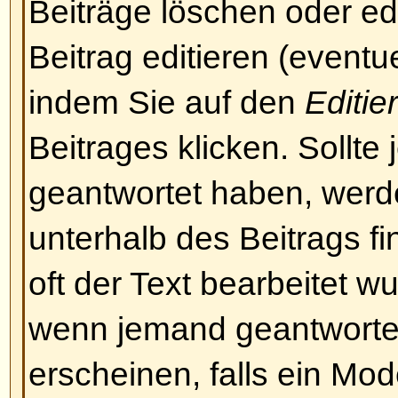
und immer noch nicht abstimmen
vermutlich nicht die erforderlich
Nach oben
Was man in und mit Beiträgen
Was ist BBCode?
BBCode ist eine spezielle Art v
BBCode benutzen können, wird v
festgelegt. Sie können es auch i
deaktivieren. BBCode selbst ist 
Tags sind von den Klammern [ u