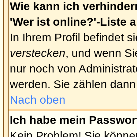
zugesandt wurde, folgen Sie bitt
Anweisungen; falls Sie diese E-Ma
haben, vergewissern Sie sich bitt
Adresse korrekt war. Ein Grund 
Account-Aktivierungen ist die Ve
Missbrauchs des Forums. Wenn Si
dass die angegebene E-Mail-Adres
kontaktiere Sie bitte den Administ
Nach oben
Ich habe mich vor einiger Zeit 
aber nicht mehr einloggen!