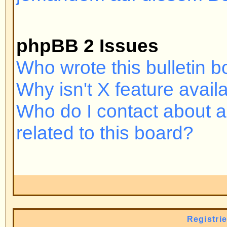
wurden. Falls Sie registriert und
sich immer noch nicht einloggen
überprüfen Sie Ihren Benutzern
Passwort. Normalerweise liegt hie
nicht, kontaktieren Sie bitte den
es könnte eine fehlerhafte Forum
vorliegen.
Nach oben
Warum muss ich mich überhaup
Es kann auch sein, dass Sie das
das ist die Entscheidung des Admi