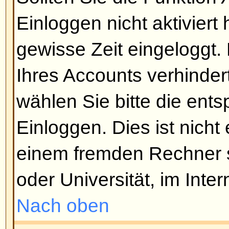
Benutzernamen und/oder Passwo
Falls sie stimmen, gibt es zwei 
Wenn die COPPA-Bestimmungen ak
die Option
Ich bin unter 12 Jahre 
gewählt haben, müssen Sie den 
Anweisungen folgen. Falls dies nic
braucht Ihr Account eine Aktivier
Boards muss eine Registrierung i
werden, bevor Sie sich einlogge
durch Sie selbst oder durch einen
der Registrierung wird Ihnen gesa
Aktivierung erforderlich ist. Falls