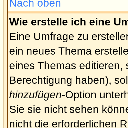
passieren, dass ein Beitrag dadur
unübersichtlich wird. Ein Moderat
entschließen, den Beitrag zu bea
komplett zu löschen.
Nach oben
Darf ich Bilder einfügen?
Bilder können tatsächlich im Bei
Allerdings gibt es noch keine Mögl
auf das Board hochzuladen. Des
einem bestehenden Bild verlinken
einem für die Öffentlichkeit zugä