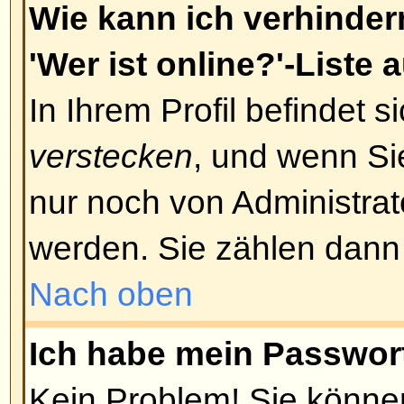
zugesandt wurde, folgen Sie bitt
Anweisungen; falls Sie diese E-Ma
haben, vergewissern Sie sich bitt
Adresse korrekt war. Ein Grund 
Account-Aktivierungen ist die Ve
Missbrauchs des Forums. Wenn Si
dass die angegebene E-Mail-Adres
kontaktiere Sie bitte den Administ
Nach oben
Ich habe mich vor einiger Zeit 
aber nicht mehr einloggen!