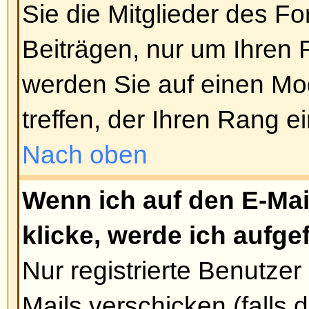
Umfrage festlegen, 0 steht dabei
dauernde Umfrage. Es gibt eine 
an Antwortoptionen, diese wird v
festgelegt.
Nach oben
Wie editiere oder lösche ich e
Genau wie bei den Beiträgen kö
vom Verfasser, Forumsmoderator 
editiert oder gelöscht werden. U
ändern, editieren Sie bitte den e
(die Umfrage ist immer damit ve