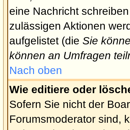
hineinzugelangen, Beiträge zu l
usw., könnten Sie eine spezielle 
Nur der Forumsmoderator und de
können Ihnen entsprechende Zu
Sie sollten sie um Zugang bitten,
berechtigten Grund dafür haben.
Nach oben
Warum kann ich bei Abstimmu
teilnehmen?
Nur registrierte Benutzer könne
teilnehmen. Dadurch wird eine B
Ergebnisses verhindert. Falls Sie 