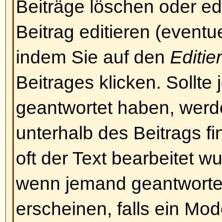
und immer noch nicht abstimmen
vermutlich nicht die erforderlich
Nach oben
Was man in und mit Beiträgen
Was ist BBCode?
BBCode ist eine spezielle Art v
BBCode benutzen können, wird v
festgelegt. Sie können es auch i
deaktivieren. BBCode selbst ist 
Tags sind von den Klammern [ u