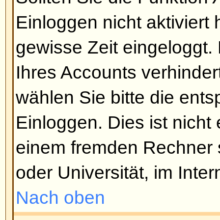
Benutzernamen und/oder Passwo
Falls sie stimmen, gibt es zwei 
Wenn die COPPA-Bestimmungen ak
die Option
Ich bin unter 12 Jahre 
gewählt haben, müssen Sie den 
Anweisungen folgen. Falls dies nic
braucht Ihr Account eine Aktivier
Boards muss eine Registrierung i
werden, bevor Sie sich einlogge
durch Sie selbst oder durch einen
der Registrierung wird Ihnen gesa
Aktivierung erforderlich ist. Falls