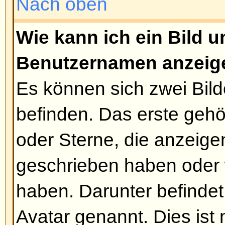
oft der Text bearbeitet wurde. Er 
wenn jemand geantwortet hat, fern
erscheinen, falls ein Moderator o
Beitrag editiert hat (Sie sollten e
hinterlassen, warum sie den Beitr
Beachten Sie bitte, dass normale
Beiträge löschen können, sobald
geantwortet hat.
Nach oben
Wie kann ich eine Signatur a
Um eine Signatur an einen Beitr