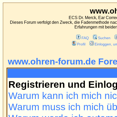
www.ohren-foru
ECS Dr. Merck, Ear Correction System, Konst
Dieses Forum verfolgt den Zweck, die Fadenmethode nach Dr. Merck den tra
Erfahrungen mit beiden Operationsverfahr
FAQ
Suchen
Mitgliederliste
Profil
Einloggen, um private Nachrichten
www.ohren-forum.de Foren-Übers
FAQ
Registrieren und Einloggen
Warum kann ich mich nicht einl
Warum muss ich mich überhaupt r
Warum werde ich automatisch a
Wie kann ich verhindern, dass m
ist online?'-Liste auftaucht?
Ich habe mein Passwort verloren