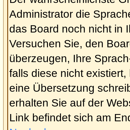
aufgelistet (die
Sie können neue 
können an Umfragen teilnehmen,
Nach oben
Wie editiere oder lösche ich ei
Sofern Sie nicht der Boardadmini
Forumsmoderator sind, können Si
Beiträge löschen oder editieren.
Beitrag editieren (eventuell nur f
indem Sie auf den
Editieren
-Butt
Beitrages klicken. Sollte jemand 
geantwortet haben, werden Sie e
unterhalb des Beitrags finden kö