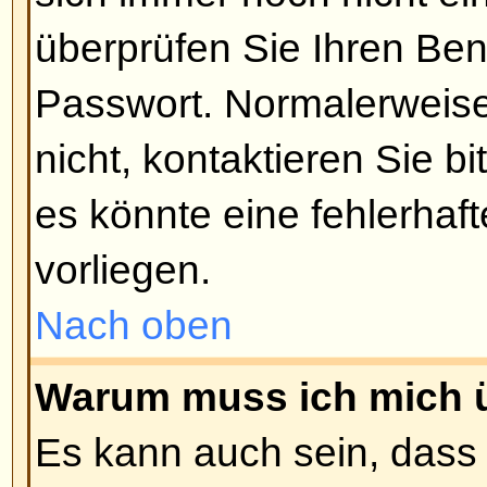
wählen Sie bitte die entspreche
Einloggen. Dies ist nicht empfeh
einem fremden Rechner sitzen, z.
oder Universität, im Internetcafé 
Nach oben
Wie kann ich verhindern, dass
'Wer ist online?'-Liste auftauch
In Ihrem Profil befindet sich die 
verstecken
, und wenn Sie diese 
nur noch von Administratoren in 
werden. Sie zählen dann als vers