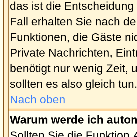
Nach oben
Ich habe mein Passwort verlor
Kein Problem! Sie können ein n
anfordern. Klicken Sie dazu auf 
habe mein Passwort vergessen
.
Anweisungen und Sie sollten sic
einloggen können.
Nach oben
Ich habe mich registriert, kann
einloggen!
Überprüfen Sie erst, ob Sie den r