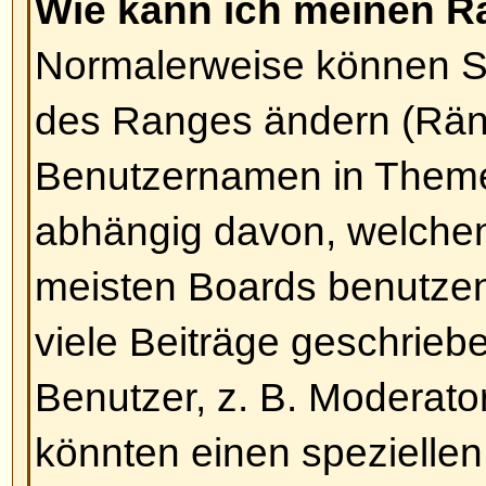
Eine Umfrage zu erstellen ist rec
ein neues Thema erstellen (oder 
eines Themas editieren, sofern 
Berechtigung haben), sollten Sie
hinzufügen
-Option unterhalb der 
Sie sie nicht sehen können, hab
nicht die erforderlichen Rechte). S
für Ihre Umfrage angeben und m
Antwortmöglichkeiten (um eine A
klicken Sie bitte auf die
Antwort 
Schaltfläche. Sie können auch ein 