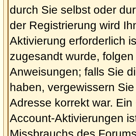
Die Zeiten stimmen nicht!
Die Zeiten stimmen wahrscheinli
haben Sie nur die Zeitzone nicht ri
Falls dem so ist, sollten Sie die 
Profils überprüfen, um die Zeitzon
zutreffend ist, zu wählen. Bitte b
die Zeitzone nur wechseln könne
registriertes Mitglied sind. Falls 
registriert sind, wäre dies viellei
dazu.
Nach oben