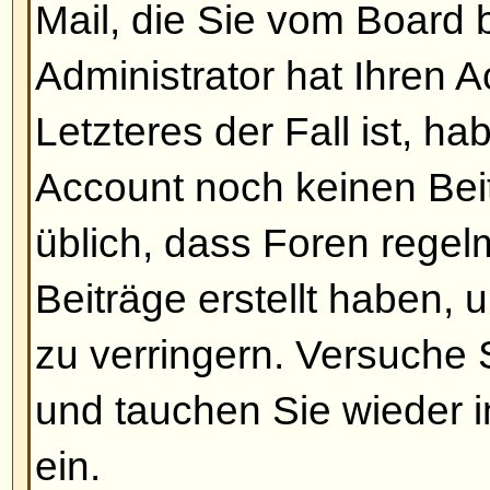
Meine Sprache ist nicht verfüg
Der wahrscheinlichste Grund dafü
Administrator die Sprache nicht in
das Board noch nicht in Ihre Spr
Versuchen Sie, den Board-Admini
überzeugen, Ihre Sprach-Datei zu 
falls diese nicht existiert, könne
eine Übersetzung schreiben. Wei
erhalten Sie auf der Website de
Link befindet sich am Ende jeder 
Nach oben