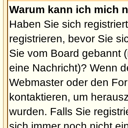
Fall erhalten Sie nach der Regist
Funktionen, die Gäste nicht haben
Private Nachrichten, Eintritt in 
benötigt nur wenig Zeit, um sich z
sollten es also gleich tun.
Nach oben
Warum werde ich automatisch
Sollten Sie die Funktion
Automati
Einloggen nicht aktiviert haben, b
gewisse Zeit eingeloggt. Dadurch
Ihres Accounts verhindert. Um ei