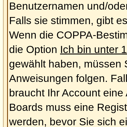
ein.
Nach oben
Benutzerangaben und Einst
Wie ändere ich meine Einstell
Ihre Einstellungen (sofern Sie reg
der Datenbank gespeichert. Klic
Link, um sie zu ändern (der Link
am oberen Bildschirmrand angeze
vom verwendeten Style ab). Dami
Einstellungen ändern
Nach oben