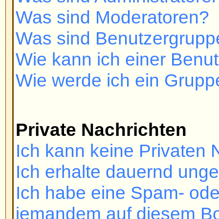
related to this board?
Registrieren und Einlo
Warum kann ich mich nicht ei
Haben Sie sich registriert? Sie m
registrieren, bevor Sie sich ein
Sie vom Board gebannt (in diesem
eine Nachricht)? Wenn dem so ist
Webmaster oder den Forumsadmi
kontaktieren, um herauszufinden