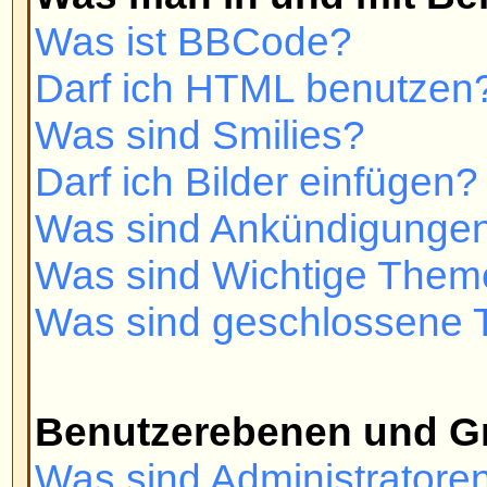
Wie kann ich einer Benutzergrup
Wie werde ich ein Gruppenmoder
Private Nachrichten
Ich kann keine Privaten Nachrich
Ich erhalte dauernd ungewollte P
Ich habe eine Spam- oder perver
jemandem auf diesem Board erha
phpBB 2 Issues
Who wrote this bulletin board?
Why isn't X feature available?
Who do I contact about abusive a