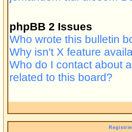
wurden. Falls Sie registriert und
sich immer noch nicht einloggen
überprüfen Sie Ihren Benutzern
Passwort. Normalerweise liegt hie
nicht, kontaktieren Sie bitte den
es könnte eine fehlerhafte Forum
vorliegen.
Nach oben
Warum muss ich mich überhaup
Es kann auch sein, dass Sie das
das ist die Entscheidung des Admi