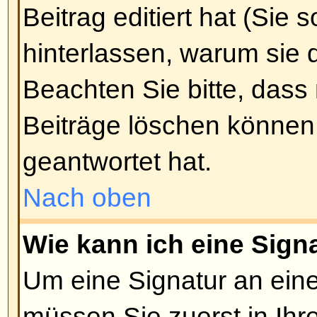
bieten Ihnen große Kontrolle dar
etwas angezeigt wird. Für weiter
BBCode sollten Sie die Anleitung 
Beitrag schreiben-Seite aus erre
Nach oben
Darf ich HTML benutzen?
Das hängt davon ab, ob es vom A
wurde. Falls Sie es nicht dürfen
nur ein Klammer-Wirrwarr wieder f
Sicherung
, um Leute davon abzu
unnötigen Tags zu überschwemm