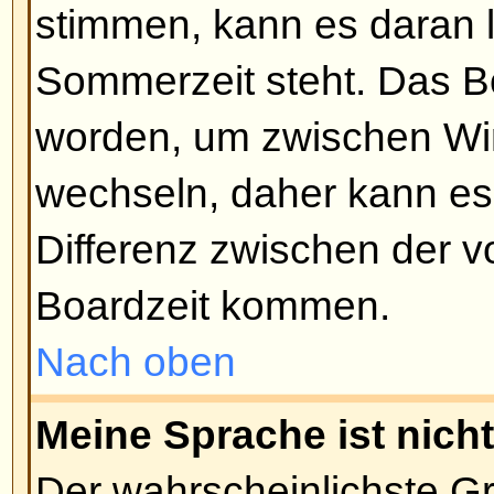
Funktion aktiviert hat). Damit so
unbekannten Benutzern unterbu
Nach oben
Beiträge schreiben
Wie schreibe ich ein Thema in
Klicken Sie dazu einfach auf de
Button auf der Forums- oder Beit
sein, dass Sie sich erst registri
eine Nachricht schreiben können -
zulässigen Aktionen werden am 