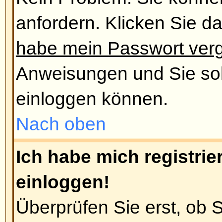
Die Gründe dafür sind meistens,
einen falschen Benutzernamen od
Passwort eingegeben haben (über
Mail, die Sie vom Board bekomm
Administrator hat Ihren Account g
Letzteres der Fall ist, haben Sie 
Account noch keinen Beitrag erste
üblich, dass Foren regelmäßig Us
Beiträge erstellt haben, um die 
zu verringern. Versuche Sie sich 
und tauchen Sie wieder in die We