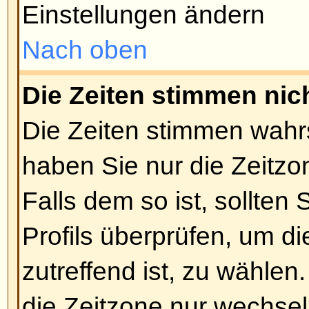
zugänglich machen. Wenn Sie ke
können, ist das eine Entscheidun
Sie sollten ihn nach dem Grund f
bestimmt einen guten haben).
Nach oben
Wie kann ich meinen Rang än
Normalerweise können Sie nicht d
des Ranges ändern (Ränge ersc
Benutzernamen in Themen und in
abhängig davon, welchen Style S
meisten Boards benutzen Ränge,