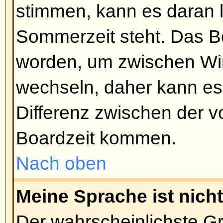
Funktion aktiviert hat). Damit so
unbekannten Benutzern unterbu
Nach oben
Beiträge schreiben
Wie schreibe ich ein Thema in
Klicken Sie dazu einfach auf de
Button auf der Forums- oder Beit
sein, dass Sie sich erst registri
eine Nachricht schreiben können -
zulässigen Aktionen werden am 