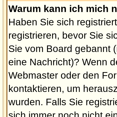
Fall erhalten Sie nach der Regist
Funktionen, die Gäste nicht haben
Private Nachrichten, Eintritt in 
benötigt nur wenig Zeit, um sich z
sollten es also gleich tun.
Nach oben
Warum werde ich automatisch
Sollten Sie die Funktion
Automati
Einloggen nicht aktiviert haben, b
gewisse Zeit eingeloggt. Dadurch
Ihres Accounts verhindert. Um ei