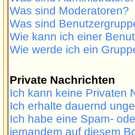
related to this board?
Registrieren und Einlo
Warum kann ich mich nicht ei
Haben Sie sich registriert? Sie m
registrieren, bevor Sie sich ein
Sie vom Board gebannt (in diesem
eine Nachricht)? Wenn dem so ist
Webmaster oder den Forumsadmi
kontaktieren, um herauszufinden