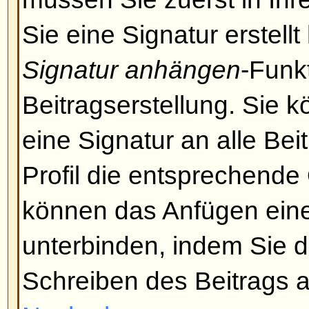
zerstören oder andere Störungen
Falls HTML aktiviert wurde, kön
manuell für jeden Beitrag deakti
Schreiben die entsprechende Opti
Nach oben
Was sind Smilies?
Smilies sind kleine Bilder, die b
um Gefühle auszudrücken. Es we
Codes benötigt, z. B. zeigt :) Fre
an. Die komplette Liste der Smili
Beitrag schreiben-Seite gesehen
Sie es nicht mit zu vielen Smilies