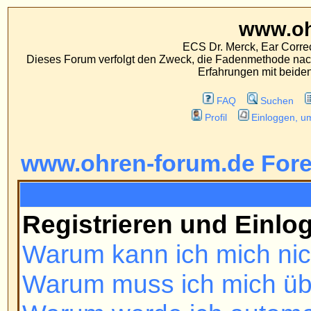
www.ohren-foru
ECS Dr. Merck, Ear Correction System, Konst
Dieses Forum verfolgt den Zweck, die Fadenmethode nach Dr. Merck den tra
Erfahrungen mit beiden Operationsverfahr
FAQ
Suchen
Mitgliederliste
Profil
Einloggen, um private Nachrichten
www.ohren-forum.de Foren-Übers
FAQ
Registrieren und Einloggen
Warum kann ich mich nicht einl
Warum muss ich mich überhaupt r
Warum werde ich automatisch a
Wie kann ich verhindern, dass m
ist online?'-Liste auftaucht?
Ich habe mein Passwort verloren