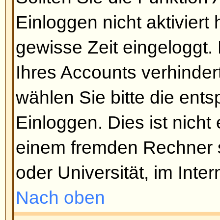
Benutzernamen und/oder Passwo
Falls sie stimmen, gibt es zwei 
Wenn die COPPA-Bestimmungen ak
die Option
Ich bin unter 12 Jahre 
gewählt haben, müssen Sie den 
Anweisungen folgen. Falls dies nic
braucht Ihr Account eine Aktivier
Boards muss eine Registrierung i
werden, bevor Sie sich einlogge
durch Sie selbst oder durch einen
der Registrierung wird Ihnen gesa
Aktivierung erforderlich ist. Falls