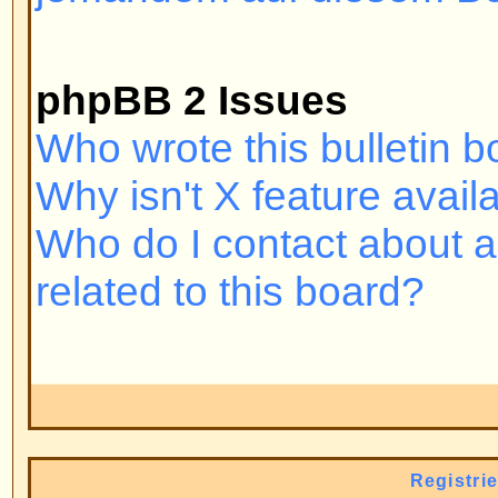
wurden. Falls Sie registriert und
sich immer noch nicht einloggen
überprüfen Sie Ihren Benutzern
Passwort. Normalerweise liegt hie
nicht, kontaktieren Sie bitte den
es könnte eine fehlerhafte Forum
vorliegen.
Nach oben
Warum muss ich mich überhaup
Es kann auch sein, dass Sie das
das ist die Entscheidung des Admi