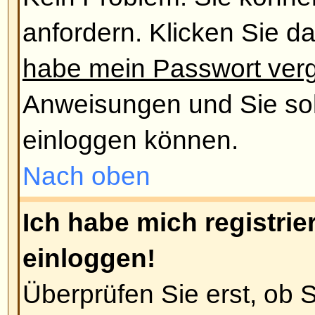
Die Gründe dafür sind meistens,
einen falschen Benutzernamen od
Passwort eingegeben haben (über
Mail, die Sie vom Board bekomm
Administrator hat Ihren Account g
Letzteres der Fall ist, haben Sie 
Account noch keinen Beitrag erste
üblich, dass Foren regelmäßig Us
Beiträge erstellt haben, um die 
zu verringern. Versuche Sie sich 
und tauchen Sie wieder in die We