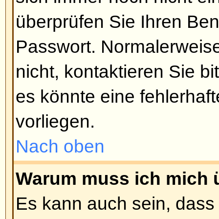
wählen Sie bitte die entspreche
Einloggen. Dies ist nicht empfeh
einem fremden Rechner sitzen, z.
oder Universität, im Internetcafé 
Nach oben
Wie kann ich verhindern, dass
'Wer ist online?'-Liste auftauch
In Ihrem Profil befindet sich die 
verstecken
, und wenn Sie diese 
nur noch von Administratoren in 
werden. Sie zählen dann als vers