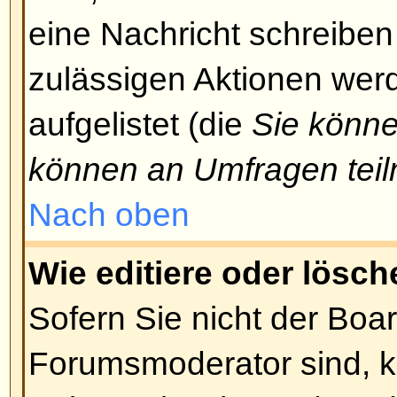
hineinzugelangen, Beiträge zu l
usw., könnten Sie eine spezielle 
Nur der Forumsmoderator und de
können Ihnen entsprechende Zu
Sie sollten sie um Zugang bitten,
berechtigten Grund dafür haben.
Nach oben
Warum kann ich bei Abstimmu
teilnehmen?
Nur registrierte Benutzer könne
teilnehmen. Dadurch wird eine B
Ergebnisses verhindert. Falls Sie 