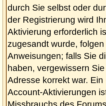
Die Zeiten stimmen nicht!
Die Zeiten stimmen wahrscheinli
haben Sie nur die Zeitzone nicht ri
Falls dem so ist, sollten Sie die 
Profils überprüfen, um die Zeitzon
zutreffend ist, zu wählen. Bitte b
die Zeitzone nur wechseln könne
registriertes Mitglied sind. Falls 
registriert sind, wäre dies viellei
dazu.
Nach oben