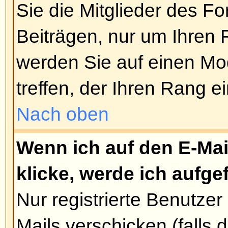
Umfrage festlegen, 0 steht dabei
dauernde Umfrage. Es gibt eine 
an Antwortoptionen, diese wird v
festgelegt.
Nach oben
Wie editiere oder lösche ich e
Genau wie bei den Beiträgen kö
vom Verfasser, Forumsmoderator 
editiert oder gelöscht werden. U
ändern, editieren Sie bitte den e
(die Umfrage ist immer damit ve