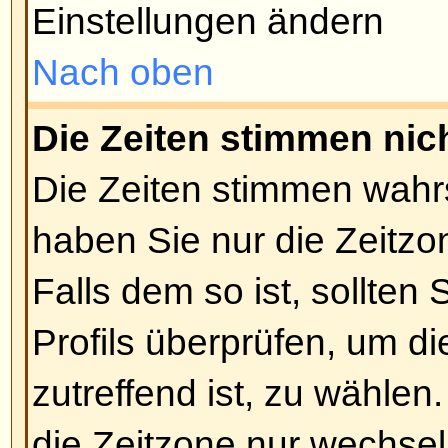
zugänglich machen. Wenn Sie ke
können, ist das eine Entscheidun
Sie sollten ihn nach dem Grund f
bestimmt einen guten haben).
Nach oben
Wie kann ich meinen Rang än
Normalerweise können Sie nicht d
des Ranges ändern (Ränge ersc
Benutzernamen in Themen und in
abhängig davon, welchen Style S
meisten Boards benutzen Ränge,