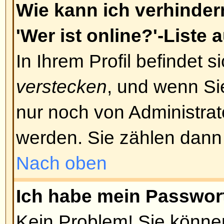
zugesandt wurde, folgen Sie bitt
Anweisungen; falls Sie diese E-Ma
haben, vergewissern Sie sich bitt
Adresse korrekt war. Ein Grund 
Account-Aktivierungen ist die Ve
Missbrauchs des Forums. Wenn Si
dass die angegebene E-Mail-Adres
kontaktiere Sie bitte den Administ
Nach oben
Ich habe mich vor einiger Zeit 
aber nicht mehr einloggen!