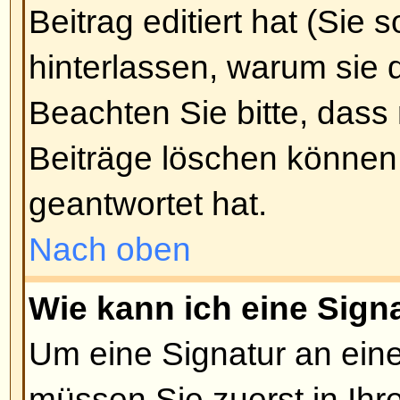
bieten Ihnen große Kontrolle dar
etwas angezeigt wird. Für weiter
BBCode sollten Sie die Anleitung 
Beitrag schreiben-Seite aus erre
Nach oben
Darf ich HTML benutzen?
Das hängt davon ab, ob es vom A
wurde. Falls Sie es nicht dürfen
nur ein Klammer-Wirrwarr wieder f
Sicherung
, um Leute davon abzu
unnötigen Tags zu überschwemm