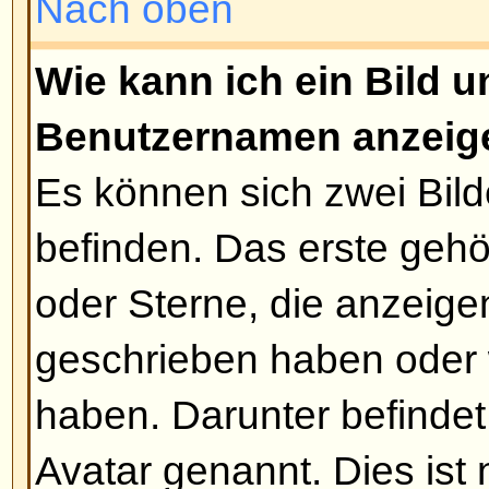
oft der Text bearbeitet wurde. Er 
wenn jemand geantwortet hat, fern
erscheinen, falls ein Moderator o
Beitrag editiert hat (Sie sollten e
hinterlassen, warum sie den Beitr
Beachten Sie bitte, dass normale
Beiträge löschen können, sobald
geantwortet hat.
Nach oben
Wie kann ich eine Signatur a
Um eine Signatur an einen Beitr