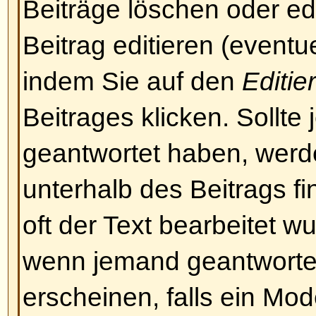
und immer noch nicht abstimmen
vermutlich nicht die erforderlich
Nach oben
Was man in und mit Beiträgen
Was ist BBCode?
BBCode ist eine spezielle Art v
BBCode benutzen können, wird v
festgelegt. Sie können es auch i
deaktivieren. BBCode selbst ist 
Tags sind von den Klammern [ u