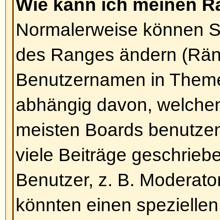
Eine Umfrage zu erstellen ist rec
ein neues Thema erstellen (oder 
eines Themas editieren, sofern 
Berechtigung haben), sollten Sie
hinzufügen
-Option unterhalb der 
Sie sie nicht sehen können, hab
nicht die erforderlichen Rechte). S
für Ihre Umfrage angeben und m
Antwortmöglichkeiten (um eine A
klicken Sie bitte auf die
Antwort 
Schaltfläche. Sie können auch ein 