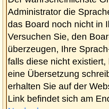
aufgelistet (die
Sie können neue 
können an Umfragen teilnehmen,
Nach oben
Wie editiere oder lösche ich ei
Sofern Sie nicht der Boardadmini
Forumsmoderator sind, können Si
Beiträge löschen oder editieren.
Beitrag editieren (eventuell nur f
indem Sie auf den
Editieren
-Butt
Beitrages klicken. Sollte jemand 
geantwortet haben, werden Sie e
unterhalb des Beitrags finden kö