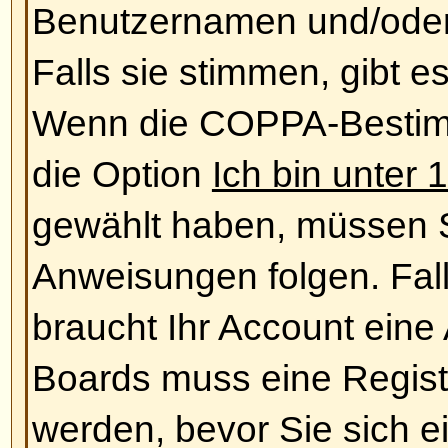
ein.
Nach oben
Benutzerangaben und Einst
Wie ändere ich meine Einstell
Ihre Einstellungen (sofern Sie reg
der Datenbank gespeichert. Klic
Link, um sie zu ändern (der Link
am oberen Bildschirmrand angeze
vom verwendeten Style ab). Dami
Einstellungen ändern
Nach oben