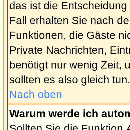
Nach oben
Ich habe mein Passwort verlor
Kein Problem! Sie können ein n
anfordern. Klicken Sie dazu auf 
habe mein Passwort vergessen
.
Anweisungen und Sie sollten sic
einloggen können.
Nach oben
Ich habe mich registriert, kann
einloggen!
Überprüfen Sie erst, ob Sie den r