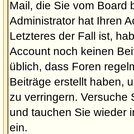
Meine Sprache ist nicht verfüg
Der wahrscheinlichste Grund dafü
Administrator die Sprache nicht in
das Board noch nicht in Ihre Spr
Versuchen Sie, den Board-Admini
überzeugen, Ihre Sprach-Datei zu 
falls diese nicht existiert, könne
eine Übersetzung schreiben. Wei
erhalten Sie auf der Website de
Link befindet sich am Ende jeder 
Nach oben