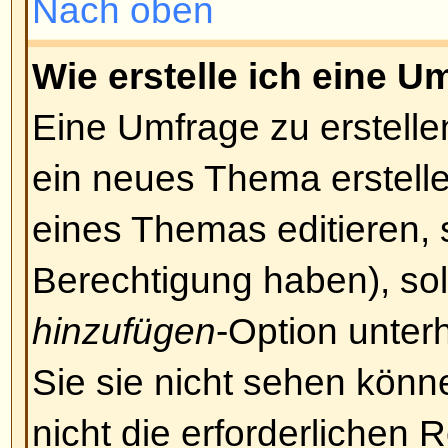
passieren, dass ein Beitrag dadur
unübersichtlich wird. Ein Moderat
entschließen, den Beitrag zu bea
komplett zu löschen.
Nach oben
Darf ich Bilder einfügen?
Bilder können tatsächlich im Bei
Allerdings gibt es noch keine Mögl
auf das Board hochzuladen. Des
einem bestehenden Bild verlinken
einem für die Öffentlichkeit zugä