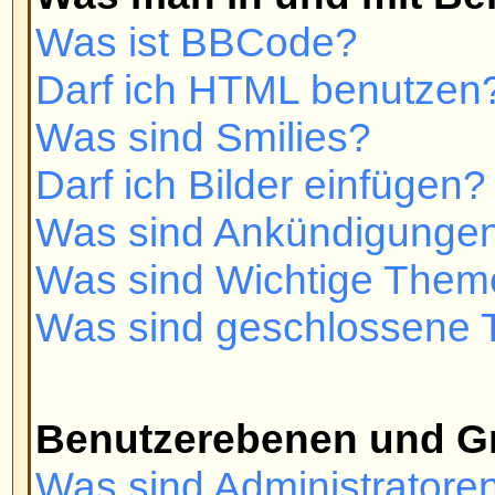
Wie kann ich einer Benutzergrup
Wie werde ich ein Gruppenmoder
Private Nachrichten
Ich kann keine Privaten Nachrich
Ich erhalte dauernd ungewollte P
Ich habe eine Spam- oder perver
jemandem auf diesem Board erha
phpBB 2 Issues
Who wrote this bulletin board?
Why isn't X feature available?
Who do I contact about abusive a