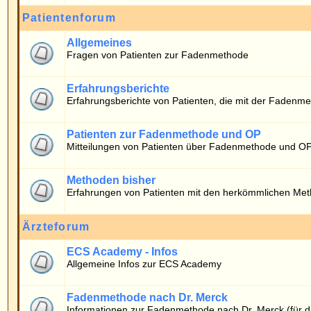
Erfahrungsberichte von Patienten, die mit der Fadenmethode operiert wurde
Patienten zur Fadenmethode und OP
Mitteilungen von Patienten über Fadenmethode und OP
Methoden bisher
Erfahrungen von Patienten mit den herkömmlichen Methoden
Ärzteforum
ECS Academy - Infos
Allgemeine Infos zur ECS Academy
Fadenmethode nach Dr. Merck
Informationen zur Fadenmethode nach Dr. Merck (für die Ärzteschaft)
Wer ist online?
Die Benutzer haben insgesamt
666
Beiträge geschrieben.
Das Board hat
10
registrierte Benutzer.
Der neueste Benutzer ist
timo
.
Insgesamt sind
3
Benutzer online: Kein registrierter, kein versteckter und 3 Gäste
Der Rekord liegt bei
6938
Benutzern am 06.05.2026 13:40.
Registrierte Benutzer: Keine
Diese Daten zeigen an, wer in den letzten 5 Minuten online war.
Login