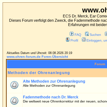
www.ohren-foru
ECS Dr. Merck, Ear Correction System, Konst
Dieses Forum verfolgt den Zweck, die Fadenmethode nach Dr. Merck den tra
Erfahrungen mit beiden Operationsverfahr
FAQ
Suchen
Mitgliederliste
Profil
Einloggen, um private Nachrichten
Aktuelles Datum und Uhrzeit: 08.08.2026 20:19
www.ohren-forum.de Foren-Übersicht
Forum
Methoden der Ohrenanlegung
Alte Methoden zur Ohrenanlegung
Alte Methoden zur Ohrenanlegung
Fadenmethode nach Dr. Merck
Die weltweit neue Ohrenkorrektur mit der neuen, schonenden Fadenmethod
Patientenforum
Allgemeines
Fragen von Patienten zur Fadenmethode
Erfahrungsberichte